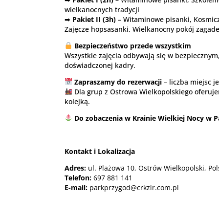
wielkanocnych tradycji
➡
Pakiet II (3h)
– Witaminowe pisanki, Kosmiczn
Zajęcze hopsasanki, Wielkanocny pokój zagad
Bezpieczeństwo przede wszystkim
Wszystkie zajęcia odbywają się w bezpiecznym
doświadczonej kadry.
Zapraszamy do rezerwacji
– liczba miejsc j
Dla grup z Ostrowa Wielkopolskiego oferuje
kolejką.
Do zobaczenia w Krainie Wielkiej Nocy w P
Kontakt i Lokalizacja
Adres:
ul. Plażowa 10, Ostrów Wielkopolski, Pol
Telefon:
697 881 141
E-mail:
parkprzygod@crkzir.com.pl