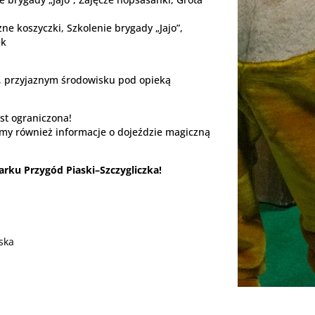
e koszyczki, Szkolenie brygady „Jajo”,
ek
, przyjaznym środowisku pod opieką
est ograniczona!
my również informacje o dojeździe magiczną
arku Przygód Piaski–Szczygliczka!
ska