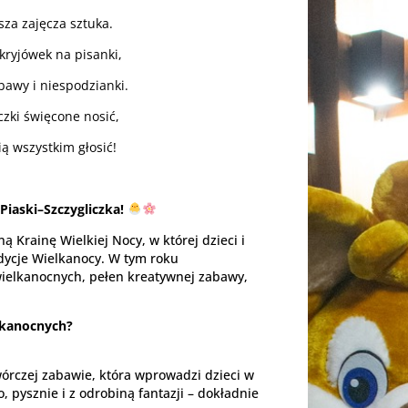
za zajęcza sztuka.
kryjówek na pisanki,
bawy i niespodzianki.
zki święcone nosić,
ią wszystkim głosić!
iaski–Szczygliczka!
 Krainę Wielkiej Nocy, w której dzieci i
adycje Wielkanocy. W tym roku
ielkanocnych, pełen kreatywnej zabawy,
lkanocnych?
wórczej zabawie, która wprowadzi dzieci w
 pysznie i z odrobiną fantazji – dokładnie