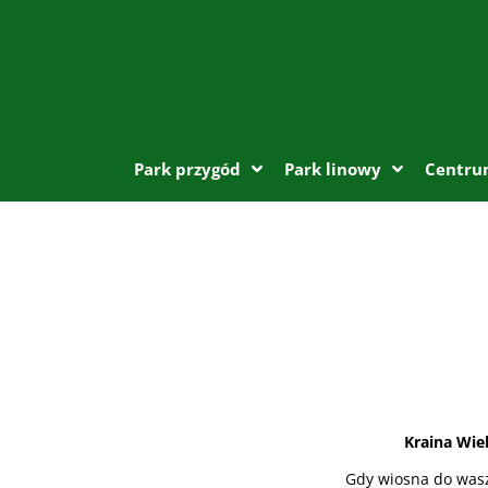
Park przygód
Park linowy
Centru
Kraina Wie
Gdy wiosna do wasz