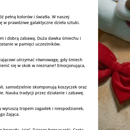
ż pełną kolorów i światła. W naszej
ię w prawdziwe galaktyczne dzieła sztuki.
hem i dobrą zabawą. Duża dawka śmiechu i
ostanie w pamięci uczestników.
st zającowi utrzymać równowagę, gdy śmiech
mienić się w skok w nieznane? Emocjonująca,
li, samodzielnie skomponują koszyczek oraz
e. Nauka tradycji przez działanie i zabawę.
cy wyruszą tropem zagadek i niespodzianek,
go Zająca.
 brygady „Jajo”, Zajęcze hopsasanki, Grota