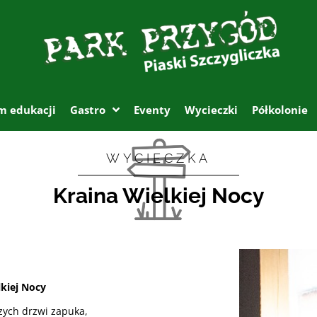
m edukacji
Gastro
Eventy
Wycieczki
Półkolonie
WYCIECZKA
Kraina Wielkiej Nocy
lkiej Nocy
ych drzwi zapuka,