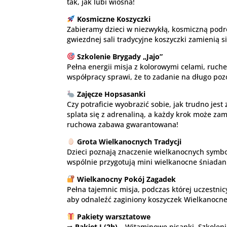
tak, jak lubi wiosna!
Kosmiczne Koszyczki
Zabieramy dzieci w niezwykłą, kosmiczną podró
gwiezdnej sali tradycyjne koszyczki zamienią s
Szkolenie Brygady „Jajo”
Pełna energii misja z kolorowymi celami, ruc
współpracy sprawi, że to zadanie na długo poz
Zajęcze Hopsasanki
Czy potraficie wyobrazić sobie, jak trudno je
splata się z adrenaliną, a każdy krok może za
ruchowa zabawa gwarantowana!
Grota Wielkanocnych Tradycji
Dzieci poznają znaczenie wielkanocnych symbo
wspólnie przygotują mini wielkanocne śniadani
Wielkanocny Pokój Zagadek
Pełna tajemnic misja, podczas której uczestni
aby odnaleźć zaginiony koszyczek Wielkanocne
Pakiety warsztatowe
➡
Pakiet I (2h)
– Witaminowe pisanki, Szkolenie