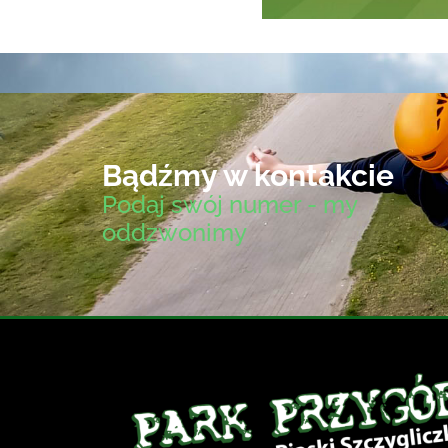
Bądźmy w kontakcie
Podaj swój numer - my
oddzwonimy