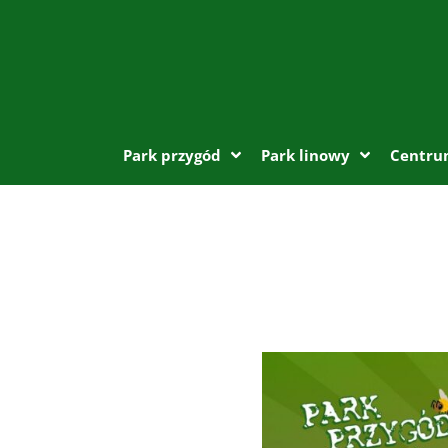
Park przygód
Park linowy
Centru