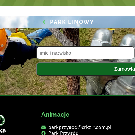
PARK LINOWY
Zamawia
Animacje
parkprzygod@crkzir.com.pl
Park Przygód