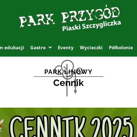
m edukacji
Gastro
Eventy
Wycieczki
Półkolonie
PARK LINOWY
Cennik