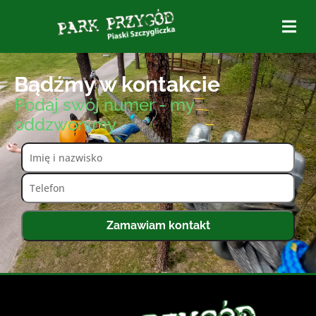
Bądźmy w kontakcie
Podaj swój numer - my
oddzwonimy
Zamawiam kontakt